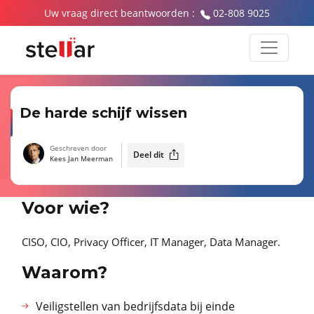
Uw vraag direct beantwoorden :
02-808 9025
De harde schijf wissen
Geschreven door
Deel dit
Kees Jan Meerman
Voor wie?
CISO, CIO, Privacy Officer, IT Manager, Data Manager.
Waarom?
Veiligstellen van bedrijfsdata bij einde