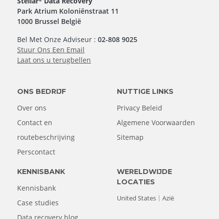
Stellar
Data Recovery
Park Atrium Koloniënstraat 11
1000 Brussel België
Bel Met Onze Adviseur :
02-808 9025
Stuur Ons Een Email
Laat ons u terugbellen
ONS BEDRIJF
NUTTIGE LINKS
Over ons
Privacy Beleid
Contact en
Algemene Voorwaarden
routebeschrijving
Sitemap
Perscontact
KENNISBANK
WERELDWIJDE
LOCATIES
Kennisbank
United States
Azië
Case studies
Data recovery blog