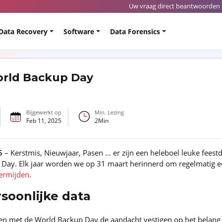
Uw vraag direct beantwoorden 
Data Recovery
Software
Data Forensics
World Backup Day
Bijgewerkt op
Min. Lezing
Feb 11, 2025
2
Min
5
– Kerstmis, Nieuwjaar, Pasen … er zijn een heleboel leuke fees
p Day. Elk jaar worden we op 31 maart herinnerd om regelmatig 
vermijden
.
soonlijke data
 men met de World Backup Day de aandacht vestigen op het belang