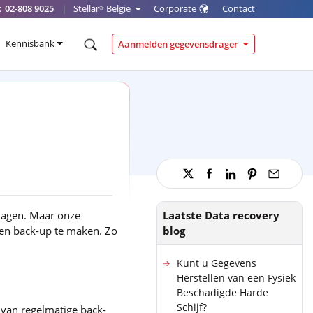
:
02-808 9025
|
Stellar
België
Corporate
Contact
®
Kennisbank
Aanmelden gegevensdrager
tdagen. Maar onze
Laatste Data recovery
een back-up te maken. Zo
blog
Kunt u Gegevens
Herstellen van een Fysiek
Beschadigde Harde
Schijf?
 van regelmatige back-