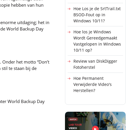
ekopie hebben van hun
Hoe Los je de SrtTrail.txt
BSOD-Fout op in
Windows 10/11?
enorme uitdaging; het in
a de World Backup Day
Hoe los je Windows
Wordt Gereedgemaakt
Vastgelopen in Windows
10/11 op?
Review van DiskDigger
. Onder het motto “Don’t
Fotoherstel
til te staan bij de
Hoe Permanent
Verwijderde Video's
Herstellen?
hter World Backup Day