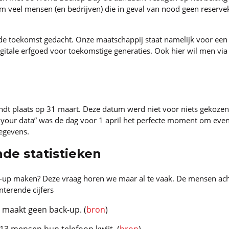
rm veel mensen (en bedrijven) die in geval van nood geen reserv
de toekomst gedacht. Onze maatschappij staat namelijk voor een 
gitale erfgoed voor toekomstige generaties. Ook hier wil men vi
dt plaats op 31 maart. Deze datum werd niet voor niets gekozen
 your data” was de dag voor 1 april het perfecte moment om even s
egevens.
de statistieken
-up maken? Deze vraag horen we maar al te vaak. De mensen ac
terende cijfers
maakt geen back-up. (
bron
)
13 mensen hun telefoon kwijt. (
bron
)