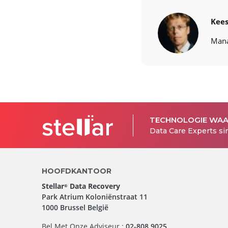
Kee
Mana
TECHNOLOGIE WA
Data Care Experts si
HOOFDKANTOOR
Stellar
Data Recovery
®
Park Atrium Koloniënstraat 11
1000 Brussel België
Bel Met Onze Adviseur :
02-808 9025