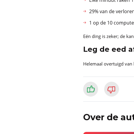
29% van de verlore
1 op de 10 computer
Eén ding is zeker; de ka
Leg de eed a
Helemaal overtuigd van 
Over de au