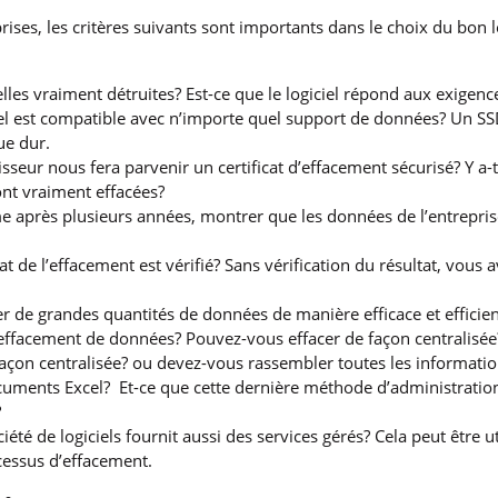
rises, les critères suivants sont importants dans le choix du bon 
lles vraiment détruites? Est-ce que le logiciel répond aux exigenc
ciel est compatible avec n’importe quel support de données? Un SS
ue dur.
isseur nous fera parvenir un certificat d’effacement sécurisé? Y a-t
nt vraiment effacées?
après plusieurs années, montrer que les données de l’entreprise
tat de l’effacement est vérifié? Sans vérification du résultat, vous
r de grandes quantités de données de manière efficace et effici
’effacement de données? Pouvez-vous effacer de façon centralisée? 
façon centralisée? ou devez-vous rassembler toutes les information
cuments Excel? Et-ce que cette dernière méthode d’administration
?
ciété de logiciels fournit aussi des services gérés? Cela peut être u
ocessus d’effacement.