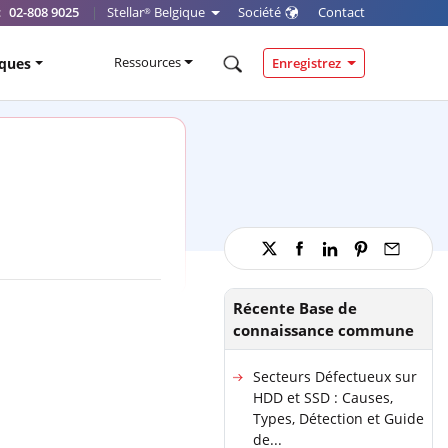
:
02-808 9025
|
Stellar
Belgique
Société
Contact
®
Ressources
iques
Enregistrez
Récente Base de
connaissance commune
Secteurs Défectueux sur
HDD et SSD : Causes,
Types, Détection et Guide
de...