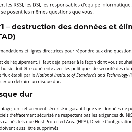
, les RSSI, les DSI, les responsables d’équipe informatique,
 se posent les mêmes questions que vous.
r1 – destruction des données et éli
ITAD)
mmandations et lignes directrices pour répondre aux cinq question
at de l’équipement, il faut déjà penser à ​​la façon dont vous souha
choisie doit être cohérente avec les politiques de sécurité des don
 flux établi par le
National Institute of Standards and Technology (
acer ou détruire un disque dur.
isque dur
atage, un »effacement sécurisé » garantit que vos données ne pe
ciels d’effacement sécurisé ne respectent pas les exigences du NI
urs cachés tels que Host Protected Area (HPA), Device Configurati
doivent aussi être supprimés.